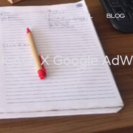
NG
MARKETING DIGITAL
BLOG
k Ads X Google AdW
patriciacanarim
agosto 10, 2015