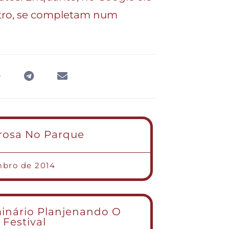
utro, se completam num
rosa No Parque
mbro de 2014
minário Planjenando O
 Festival