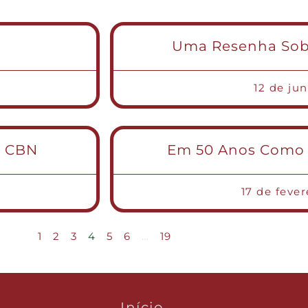
Uma Resenha Sobr
12 de ju
a CBN
Em 50 Anos Como S
17 de feve
1
2
3
4
5
6
…
19
Início