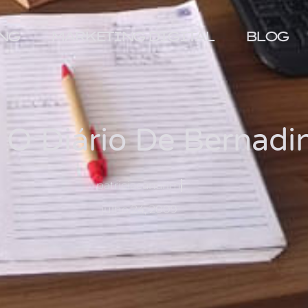
NG
MARKETING DIGITAL
BLOG
: O Diário De Bernadi
patriciacanarim
julho 24, 2009