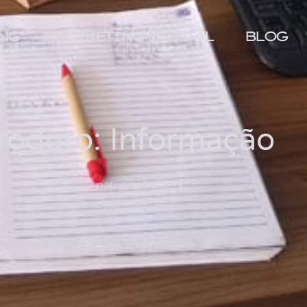
NG
MARKETING DIGITAL
BLOG
roduto: Informação
patriciacanarim
maio 11, 2010