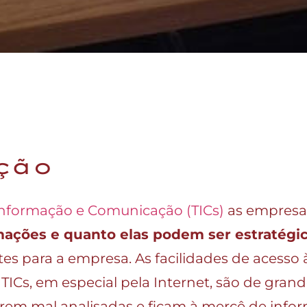
ção
Informação e Comunicação (TICs)
as empresas
mações e quanto elas podem ser estratégi
tes para a empresa. As facilidades de acesso
 TICs, em especial pela Internet, são de gr
orem mal analisadas e ficam à mercê de info