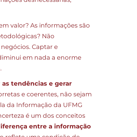
 tem valor? As informações são
etodológicas? Não
negócios. Captar e
o diminui em nada a enorme
.
r as tendências e gerar
retas e coerentes, não sejam
cola da Informação da UFMG
ncerteza é um dos conceitos
diferença entre a informação
o reflete uma condição de