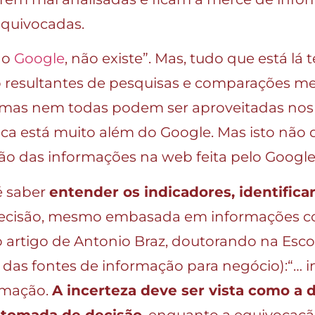
equivocadas.
no
Google
, não existe”. Mas, tudo que está lá
 resultantes de pesquisas e comparações m
 mas nem todas podem ser aproveitadas nos 
ica está muito além do Google. Mas isto nã
o das informações na web feita pelo Google
é saber
entender os indicadores, identifica
decisão, mesmo embasada em informações cor
o artigo de Antonio Braz, doutorando na Es
das fontes de informação para negócio):“… i
ormação.
A incerteza deve ser vista como a 
a tomada de decisão
, enquanto a equivocaçã